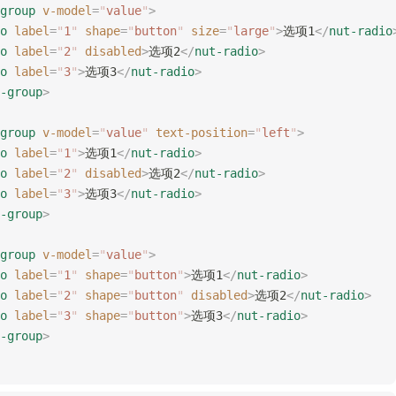
group
 v-model
=
"
value
"
>
o
 label
=
"
1
"
 shape
=
"
button
"
 size
=
"
large
"
>
选项1
</
nut-radio
o
 label
=
"
2
"
 disabled
>
选项2
</
nut-radio
>
o
 label
=
"
3
"
>
选项3
</
nut-radio
>
-group
>
group
 v-model
=
"
value
"
 text-position
=
"
left
"
>
o
 label
=
"
1
"
>
选项1
</
nut-radio
>
o
 label
=
"
2
"
 disabled
>
选项2
</
nut-radio
>
o
 label
=
"
3
"
>
选项3
</
nut-radio
>
-group
>
group
 v-model
=
"
value
"
>
o
 label
=
"
1
"
 shape
=
"
button
"
>
选项1
</
nut-radio
>
o
 label
=
"
2
"
 shape
=
"
button
"
 disabled
>
选项2
</
nut-radio
>
o
 label
=
"
3
"
 shape
=
"
button
"
>
选项3
</
nut-radio
>
-group
>