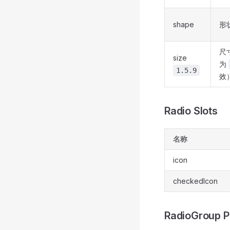
shape
形
尺
size
为
1.5.9
效
Radio Slots
名称
icon
checkedIcon
RadioGroup P