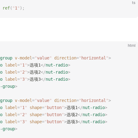
ts
 ref
(
"
1
"
);
html
group
 v-model
=
"
value
"
 direction
=
"
horizontal
"
>
o
 label
=
"
1
"
>
选项1
</
nut-radio
>
o
 label
=
"
2
"
>
选项2
</
nut-radio
>
o
 label
=
"
3
"
>
选项3
</
nut-radio
>
-group
>
group
 v-model
=
"
value
"
 direction
=
"
horizontal
"
>
o
 label
=
"
1
"
 shape
=
"
button
"
>
选项1
</
nut-radio
>
o
 label
=
"
2
"
 shape
=
"
button
"
>
选项2
</
nut-radio
>
o
 label
=
"
3
"
 shape
=
"
button
"
>
选项3
</
nut-radio
>
-group
>