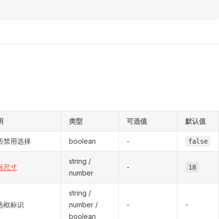
明
类型
可选值
默认值
否禁用选择
boolean
-
false
string /
标尺寸
-
18
number
string /
选框标识
number /
-
-
boolean