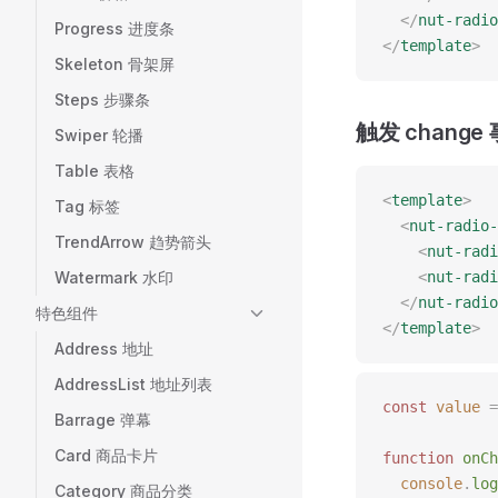
  </
nut-radio
Progress 进度条
</
template
>
Skeleton 骨架屏
Steps 步骤条
触发 change
Swiper 轮播
Table 表格
<
template
>
Tag 标签
  <
nut-radio-
TrendArrow 趋势箭头
    <
nut-radi
Watermark 水印
    <
nut-radi
  </
nut-radio
特色组件
</
template
>
Address 地址
AddressList 地址列表
const 
value
 =
Barrage 弹幕
Card 商品卡片
function
 onCh
  console
.
log
Category 商品分类