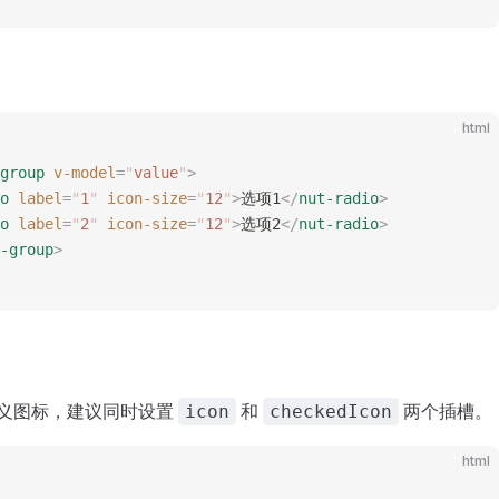
html
group
 v-model
=
"
value
"
>
o
 label
=
"
1
"
 icon-size
=
"
12
"
>
选项1
</
nut-radio
>
o
 label
=
"
2
"
 icon-size
=
"
12
"
>
选项2
</
nut-radio
>
-group
>
义图标，建议同时设置
和
两个插槽。
icon
checkedIcon
html