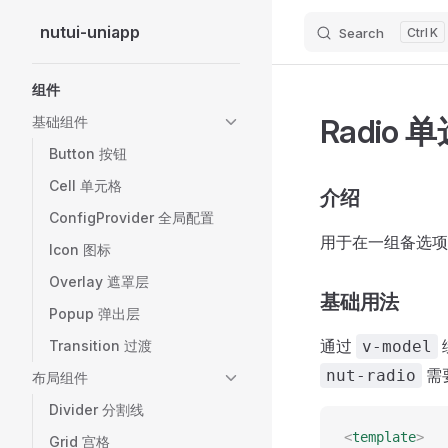
nutui-uniapp
Search
K
Skip to content
Sidebar Navigation
组件
Radio 
基础组件
Button 按钮
Cell 单元格
介绍
ConfigProvider 全局配置
用于在一组备选项
Icon 图标
Overlay 遮罩层
基础用法
Popup 弹出层
通过
Transition 过渡
v-model
需
nut-radio
布局组件
Divider 分割线
<
template
>
Grid 宫格