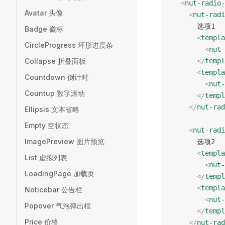
  <
nut-radio-
Avatar 头像
    <
nut-radi
      选项1
Badge 徽标
      <
templa
CircleProgress 环形进度条
        <
nut-
Collapse 折叠面板
      </
templ
      <
templa
Countdown 倒计时
        <
nut-
Countup 数字滚动
      </
templ
    </
nut-rad
Ellipsis 文本省略
Empty 空状态
    <
nut-radi
ImagePreview 图片预览
      选项2
      <
templa
List 虚拟列表
        <
nut-
LoadingPage 加载页
      </
templ
      <
templa
Noticebar 公告栏
        <
nut-
Popover 气泡弹出框
      </
templ
Price 价格
    </
nut-rad