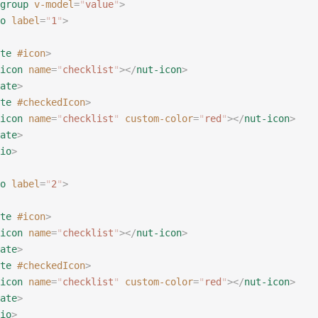
group
 v-model
=
"
value
"
>
o
 label
=
"
1
"
>
te
 #icon
>
icon
 name
=
"
checklist
"
></
nut-icon
>
ate
>
te
 #checkedIcon
>
icon
 name
=
"
checklist
"
 custom-color
=
"
red
"
></
nut-icon
>
ate
>
io
>
o
 label
=
"
2
"
>
te
 #icon
>
icon
 name
=
"
checklist
"
></
nut-icon
>
ate
>
te
 #checkedIcon
>
icon
 name
=
"
checklist
"
 custom-color
=
"
red
"
></
nut-icon
>
ate
>
io
>