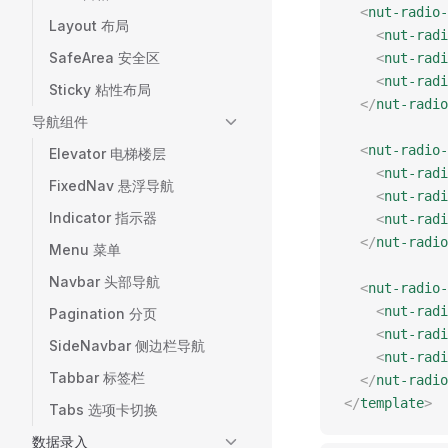
  <
nut-radio-
Layout 布局
    <
nut-radi
SafeArea 安全区
    <
nut-radi
    <
nut-radi
Sticky 粘性布局
  </
nut-radio
导航组件
  <
nut-radio-
Elevator 电梯楼层
    <
nut-radi
FixedNav 悬浮导航
    <
nut-radi
Indicator 指示器
    <
nut-radi
  </
nut-radio
Menu 菜单
Navbar 头部导航
  <
nut-radio-
    <
nut-radi
Pagination 分页
    <
nut-radi
SideNavbar 侧边栏导航
    <
nut-radi
Tabbar 标签栏
  </
nut-radio
</
template
>
Tabs 选项卡切换
数据录入