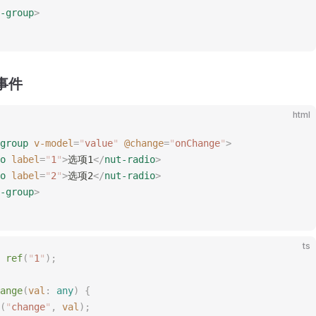
-group
>
 事件
html
group
 v-model
=
"
value
"
 @change
=
"
onChange
"
>
o
 label
=
"
1
"
>
选项1
</
nut-radio
>
o
 label
=
"
2
"
>
选项2
</
nut-radio
>
-group
>
ts
 ref
(
"
1
"
);
ange
(
val
: 
any
)
 {
(
"
change
"
,
 val
);